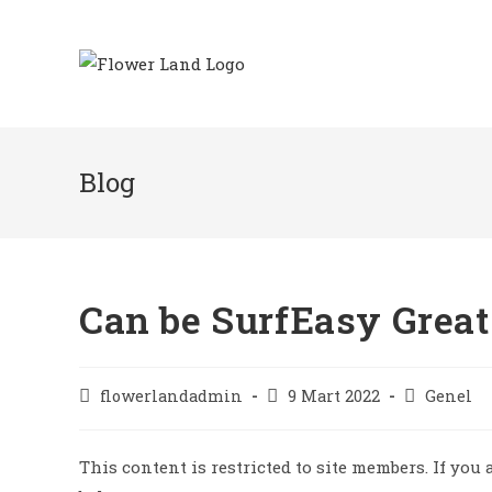
Skip
to
content
Blog
Can be SurfEasy Great
Post
Post
Post
flowerlandadmin
9 Mart 2022
Genel
author:
published:
category:
This content is restricted to site members. If you