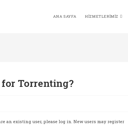
ANA SAYFA
HIZMETLERIMIZ
 for Torrenting?
 are an existing user, please log in. New users may register