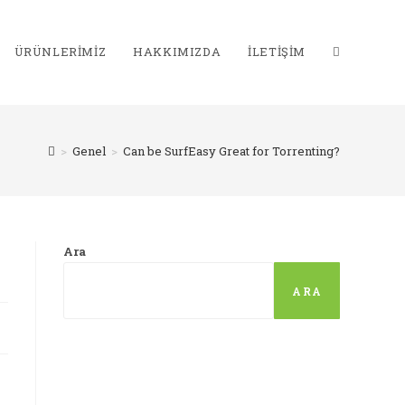
ÜRÜNLERIMIZ
HAKKIMIZDA
İLETIŞIM
>
Genel
>
Can be SurfEasy Great for Torrenting?
Ara
ARA