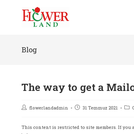
Skip
to
content
Blog
The way to get a Mail
Post
Post
Post
flowerlandadmin
31 Temmuz 2021
author:
published:
cate
This content is restricted to site members. If you