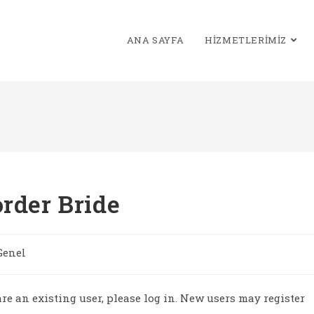
ANA SAYFA
HIZMETLERIMIZ
order Bride
Genel
gory:
 are an existing user, please log in. New users may register